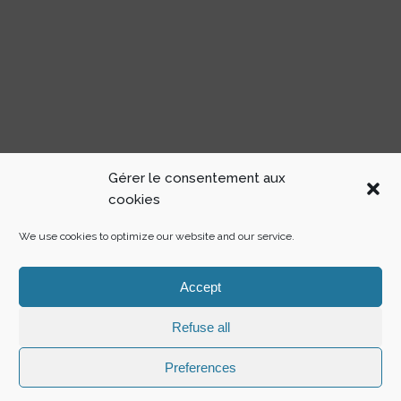
Gérer le consentement aux
cookies
We use cookies to optimize our website and our service.
Accept
The Good Consulting® SARL - Tous Droits Réservés 2021
Politique de confidentialité
-
Cookies
Refuse all
Theme by
Colorlib
Powered by
WordPress
Preferences