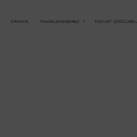
A PROPOS…
TRAVAILLER ENSEMBLE
PODCAST : LES ÉCLAIRE