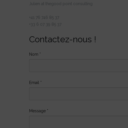
Julien at thegood point consulting
+41 76 746 85 37
+33 6 07 39 85 37
Contactez-nous !
Nom
*
Email
*
Message
*